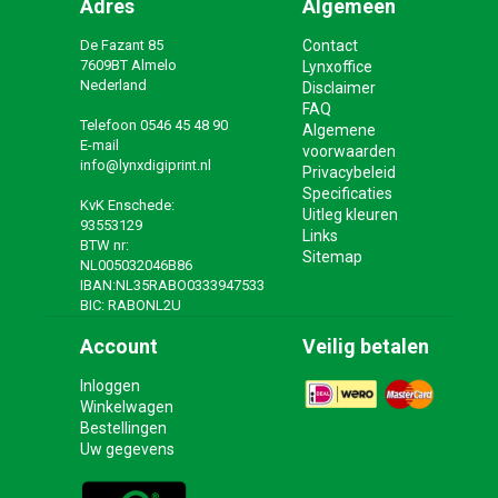
Adres
Algemeen
De Fazant 85
Contact
7609BT Almelo
Lynxoffice
Nederland
Disclaimer
FAQ
Telefoon
0546 45 48 90
Algemene
E-mail
voorwaarden
info@lynxdigiprint.nl
Privacybeleid
Specificaties
KvK Enschede:
Uitleg kleuren
93553129
Links
BTW nr:
Sitemap
NL005032046B86
IBAN:NL35RABO0333947533
BIC: RABONL2U
Account
Veilig betalen
Inloggen
Winkelwagen
Bestellingen
Uw gegevens