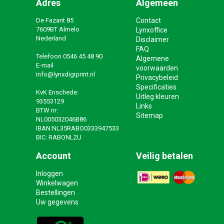
Adres
Algemeen
De Fazant 85
Contact
7609BT Almelo
Lynxoffice
Nederland
Disclaimer
FAQ
Telefoon
0546 45 48 90
Algemene
E-mail
voorwaarden
info@lynxdigiprint.nl
Privacybeleid
Specificaties
KvK Enschede:
Uitleg kleuren
93553129
Links
BTW nr:
Sitemap
NL005032046B86
IBAN:NL35RABO0333947533
BIC: RABONL2U
Account
Veilig betalen
Inloggen
Winkelwagen
Bestellingen
Uw gegevens