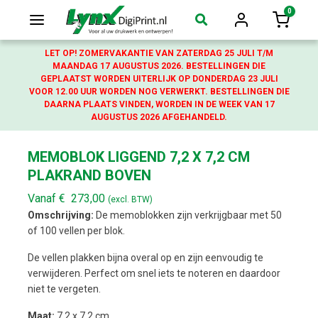
0
Login
Winkelw
LET OP! ZOMERVAKANTIE VAN ZATERDAG 25 JULI T/M
MAANDAG 17 AUGUSTUS 2026. BESTELLINGEN DIE
GEPLAATST WORDEN UITERLIJK OP DONDERDAG 23 JULI
VOOR 12.00 UUR WORDEN NOG VERWERKT. BESTELLINGEN DIE
DAARNA PLAATS VINDEN, WORDEN IN DE WEEK VAN 17
AUGUSTUS 2026 AFGEHANDELD.
MEMOBLOK LIGGEND 7,2 X 7,2 CM
PLAKRAND BOVEN
Vanaf
€
273,00
(excl. BTW)
Omschrijving:
De memoblokken zijn verkrijgbaar met 50
of 100 vellen per blok.
De vellen plakken bijna overal op en zijn eenvoudig te
verwijderen. Perfect om snel iets te noteren en daardoor
niet te vergeten.
Maat:
7,2 x 7,2 cm