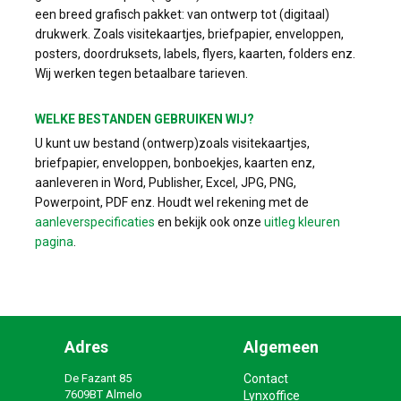
een breed grafisch pakket: van ontwerp tot (digitaal)
drukwerk. Zoals visitekaartjes, briefpapier, enveloppen,
posters, doordruksets, labels, flyers, kaarten, folders enz.
Wij werken tegen betaalbare tarieven.
WELKE BESTANDEN GEBRUIKEN WIJ?
U kunt uw bestand (ontwerp)zoals visitekaartjes,
briefpapier, enveloppen, bonboekjes, kaarten enz,
aanleveren in Word, Publisher, Excel, JPG, PNG,
Powerpoint, PDF enz. Houdt wel rekening met de
aanleverspecificaties
en bekijk ook onze
uitleg kleuren
pagina
.
Adres
Algemeen
De Fazant 85
Contact
7609BT Almelo
Lynxoffice