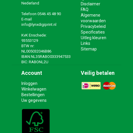
Nederland
Disclaimer
FAQ
Telefoon
0546 45 48 90
Algemene
E-mail
voorwaarden
info@lynxdigiprint.nl
Privacybeleid
Specificaties
KvK Enschede:
Uitleg kleuren
93553129
Links
BTW nr:
Sitemap
NL005032046B86
IBAN:NL35RABO0333947533
BIC: RABONL2U
Account
Veilig betalen
Inloggen
Winkelwagen
Bestellingen
Uw gegevens