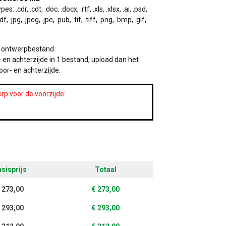
.cdr, .cdt, .doc, .docx, .rtf, .xls, .xlsx, .ai, .psd,
f, .jpg, .jpeg, .jpe, .pub, .tif, .tiff, .png, .bmp, .gif,
w ontwerpbestand.
 en achterzijde in 1 bestand, upload dan het
oor- en achterzijde.
rp voor de voorzijde:
sisprijs
Totaal
273,00
€
273,00
293,00
€
293,00