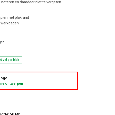
e noteren en daardoor niet te vergeten.
pier met plakrand
0 werkdagen
gen.
0 vel per blok
 logo
ine ontwerpen
otte: 50 Mb