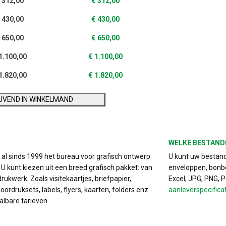
312,00
€
312,00
430,00
€
430,00
650,00
€
650,00
1.100,00
€
1.100,00
1.820,00
€
1.820,00
IJVEND IN WINKELMAND
WELKE BESTAND
s al sinds 1999 het bureau voor grafisch ontwerp
U kunt uw bestand 
. U kunt kiezen uit een breed grafisch pakket: van
enveloppen, bonbo
drukwerk. Zoals visitekaartjes, briefpapier,
Excel, JPG, PNG, 
ordruksets, labels, flyers, kaarten, folders enz.
aanleverspecifica
albare tarieven.