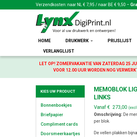
Verzendkosten: naar NL € 7,95 / naar BE € 9,50 –
Gra
HOME
DRUKWERK
PRIJSLIJST
VERLANGLIJST
LET OP! ZOMERVAKANTIE VAN ZATERDAG 25 JU
VOOR 12.00 UUR WORDEN NOG VERWERKT
MEMOBLOK LIG
KIES UW PRODUCT
LINKS
Bonnenboekjes
Vanaf
€
273,00
(exc
Omschrijving:
De memo
Briefpapier
per blok.
Compliment cards
De vellen plakken bijn
Doorsmeerkaartjes