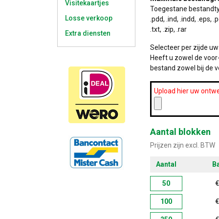
Visitekaartjes
Toegestane bestandtypes: 
Losse verkoop
.pdd, .ind, .indd, .eps, .pd
.txt, .zip, .rar
Extra diensten
Selecteer per zijde u
Heeft u zowel de voor-
bestand zowel bij de v
Upload hier uw ontwe
Aantal blokken
Prijzen zijn excl. BTW
Aantal
Ba
50
€
100
€