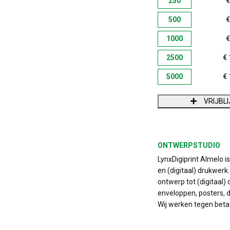
250
€
500
€
1000
€
2500
€
5000
€
VRIJBL
ONTWERPSTUDIO
LynxDigiprint Almelo i
en (digitaal) drukwerk
ontwerp tot (digitaal) 
enveloppen, posters, do
Wij werken tegen beta