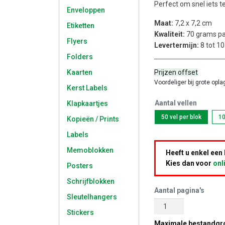
Perfect om snel iets t
Enveloppen
Maat:
7,2 x 7,2 cm
Etiketten
Kwaliteit:
70 grams pa
Flyers
Levertermijn:
8 tot 1
Folders
Kaarten
Prijzen offset
Voordeliger bij grote opla
Kerst Labels
Aantal vellen
Klapkaartjes
50 vel per blok
10
Kopieën / Prints
Labels
Memoblokken
Heeft u enkel een
Kies dan voor
onl
Posters
Schrijfblokken
Aantal pagina's
Sleutelhangers
Stickers
Maximale bestandgro