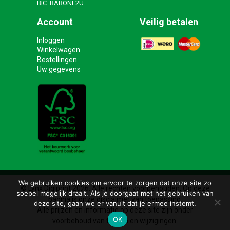
BIC: RABONL2U
Account
Veilig betalen
Inloggen
Winkelwagen
Bestellingen
Uw gegevens
We gebruiken cookies om ervoor te zorgen dat onze site zo
© Lynx Digiprint 2026. Alle rechten voorbehouden. Op deze
soepel mogelijk draait. Als je doorgaat met het gebruiken van
pagina is onze disclaimer van toepassing.
deze site, gaan we er vanuit dat je ermee instemt.
Alle prijzen en informatie op deze site zijn onder
OK
voorbehoud van fouten en wijzigingen.