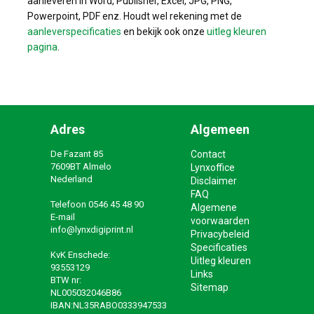
aanleveren in Word, Publisher, Excel, JPG, PNG,
Powerpoint, PDF enz. Houdt wel rekening met de
aanleverspecificaties
en bekijk ook onze
uitleg kleuren
pagina
.
Adres
Algemeen
De Fazant 85
Contact
7609BT Almelo
Lynxoffice
Nederland
Disclaimer
FAQ
Telefoon
0546 45 48 90
Algemene
E-mail
voorwaarden
info@lynxdigiprint.nl
Privacybeleid
Specificaties
KvK Enschede:
Uitleg kleuren
93553129
Links
BTW nr:
Sitemap
NL005032046B86
IBAN:NL35RABO0333947533