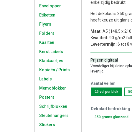
enkelzijdig bedrukt.
Enveloppen
Het dekblad is 350 gra
Etiketten
heeft keuze uit glans 
Flyers
Maat:
A5 (148,5 x 21
Folders
Kwaliteit:
90 g/m2 full
Kaarten
Levertermijn:
6 tot 8
Kerst Labels
Prijzen digitaal
Klapkaartjes
Voordeliger bij kleine opl
Kopieën / Prints
levertijd.
Labels
Aantal vellen
Memoblokken
25 vel per blok
50
Posters
Schrijfblokken
Dekblad bedrukking
Sleutelhangers
350 grams glanzend
Stickers