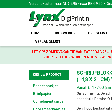
Verzendkosten: naar NL € 7,95 / naar BE € 9,50 –
Gra
HOME
DRUKWERK
PRIJSLIJST
VERLANGLIJST
LET OP! ZOMERVAKANTIE VAN ZATERDAG 25 JU
VOOR 12.00 UUR WORDEN NOG VERWERKT
SCHRIJFBLOKK
KIES UW PRODUCT
(14,8 X 21 CM)
Bonnenboekjes
Vanaf
€
177,00
(exc
Omschrijving:
De acht
Briefpapier
onbedrukt. De wire-O-bi
Compliment cards
De inhoud bestaat uit
Doorsmeerkaartjes