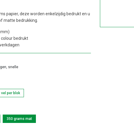
ms papier, deze worden enkelzijdig bedrukt en u
of matte bedrukking.
0 mm)
 colour bedrukt
 werkdagen
agen, snelle
 vel per blok
350 grams mat