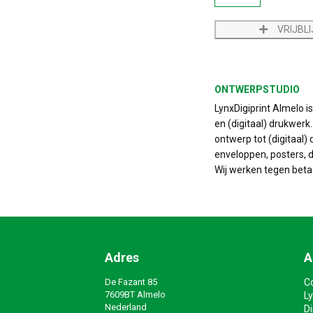
VRIJBL
ONTWERPSTUDIO
LynxDigiprint Almelo i
en (digitaal) drukwerk
ontwerp tot (digitaal) 
enveloppen, posters, do
Wij werken tegen beta
Adres
A
De Fazant 85
C
7609BT Almelo
Ly
Nederland
D