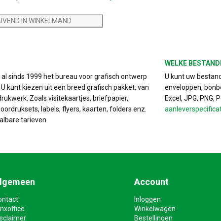
IJVEND IN WINKELMAND
WELKE BESTAND
s al sinds 1999 het bureau voor grafisch ontwerp
U kunt uw bestand 
. U kunt kiezen uit een breed grafisch pakket: van
enveloppen, bonbo
drukwerk. Zoals visitekaartjes, briefpapier,
Excel, JPG, PNG, 
ordruksets, labels, flyers, kaarten, folders enz.
aanleverspecifica
albare tarieven.
lgemeen
Account
ontact
Inloggen
nxoffice
Winkelwagen
isclaimer
Bestellingen