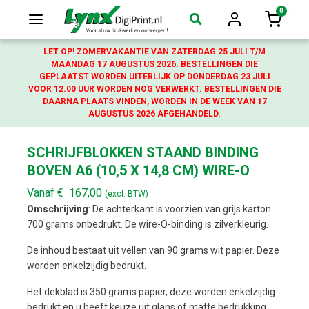
0
Login
Winkelw
LET OP! ZOMERVAKANTIE VAN ZATERDAG 25 JULI T/M
MAANDAG 17 AUGUSTUS 2026. BESTELLINGEN DIE
GEPLAATST WORDEN UITERLIJK OP DONDERDAG 23 JULI
VOOR 12.00 UUR WORDEN NOG VERWERKT. BESTELLINGEN DIE
DAARNA PLAATS VINDEN, WORDEN IN DE WEEK VAN 17
AUGUSTUS 2026 AFGEHANDELD.
SCHRIJFBLOKKEN STAAND BINDING
BOVEN A6 (10,5 X 14,8 CM) WIRE-O
Vanaf
€
167,00
(excl. BTW)
Omschrijving
: De achterkant is voorzien van grijs karton
700 grams onbedrukt. De wire-O-binding is zilverkleurig.
De inhoud bestaat uit vellen van 90 grams wit papier. Deze
worden enkelzijdig bedrukt.
Het dekblad is 350 grams papier, deze worden enkelzijdig
bedrukt en u heeft keuze uit glans of matte bedrukking.