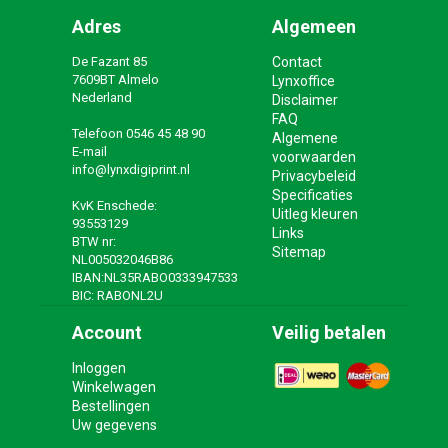
Adres
Algemeen
De Fazant 85
Contact
7609BT Almelo
Lynxoffice
Nederland
Disclaimer
FAQ
Telefoon
0546 45 48 90
Algemene
E-mail
voorwaarden
info@lynxdigiprint.nl
Privacybeleid
Specificaties
KvK Enschede:
Uitleg kleuren
93553129
Links
BTW nr:
Sitemap
NL005032046B86
IBAN:NL35RABO0333947533
BIC: RABONL2U
Account
Veilig betalen
Inloggen
Winkelwagen
Bestellingen
Uw gegevens