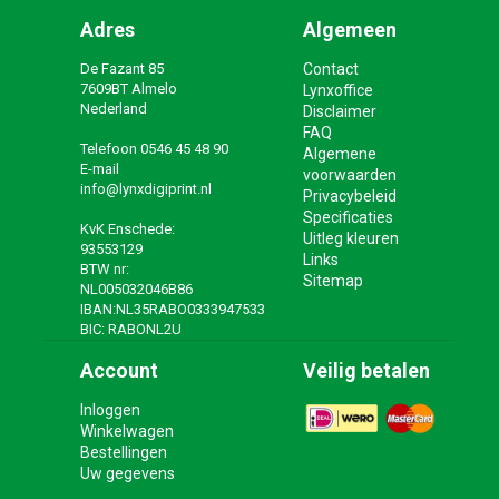
Adres
Algemeen
De Fazant 85
Contact
7609BT Almelo
Lynxoffice
Nederland
Disclaimer
FAQ
Telefoon
0546 45 48 90
Algemene
E-mail
voorwaarden
info@lynxdigiprint.nl
Privacybeleid
Specificaties
KvK Enschede:
Uitleg kleuren
93553129
Links
BTW nr:
Sitemap
NL005032046B86
IBAN:NL35RABO0333947533
BIC: RABONL2U
Account
Veilig betalen
Inloggen
Winkelwagen
Bestellingen
Uw gegevens