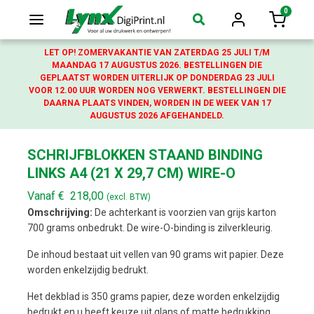
0
Login
Winkelw
LET OP! ZOMERVAKANTIE VAN ZATERDAG 25 JULI T/M
MAANDAG 17 AUGUSTUS 2026. BESTELLINGEN DIE
GEPLAATST WORDEN UITERLIJK OP DONDERDAG 23 JULI
VOOR 12.00 UUR WORDEN NOG VERWERKT. BESTELLINGEN DIE
DAARNA PLAATS VINDEN, WORDEN IN DE WEEK VAN 17
AUGUSTUS 2026 AFGEHANDELD.
SCHRIJFBLOKKEN STAAND BINDING
LINKS A4 (21 X 29,7 CM) WIRE-O
Vanaf
€
218,00
(excl. BTW)
Omschrijving:
De achterkant is voorzien van grijs karton
700 grams onbedrukt. De wire-O-binding is zilverkleurig.
De inhoud bestaat uit vellen van 90 grams wit papier. Deze
worden enkelzijdig bedrukt.
Het dekblad is 350 grams papier, deze worden enkelzijdig
bedrukt en u heeft keuze uit glans of matte bedrukking.