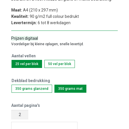
Maat:
A4 (210 x 297 mm)
Kwaliteit:
90 g/m2 full colour bedrukt
Levertermijn:
6 tot 8 werkdagen
Prijzen digitaal
Voordeliger bij kleine oplagen, snelle levertijd.
Aantal vellen
25 vel per blok
50 vel per blok
Dekblad bedrukking
350 grams glanzend
350 grams mat
Aantal pagina's