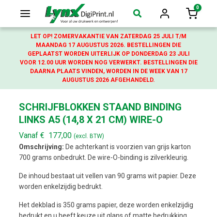
0
Login
Winkelw
LET OP! ZOMERVAKANTIE VAN ZATERDAG 25 JULI T/M
MAANDAG 17 AUGUSTUS 2026. BESTELLINGEN DIE
GEPLAATST WORDEN UITERLIJK OP DONDERDAG 23 JULI
VOOR 12.00 UUR WORDEN NOG VERWERKT. BESTELLINGEN DIE
DAARNA PLAATS VINDEN, WORDEN IN DE WEEK VAN 17
AUGUSTUS 2026 AFGEHANDELD.
SCHRIJFBLOKKEN STAAND BINDING
LINKS A5 (14,8 X 21 CM) WIRE-O
Vanaf
€
177,00
(excl. BTW)
Omschrijving:
De achterkant is voorzien van grijs karton
700 grams onbedrukt. De wire-O-binding is zilverkleurig.
De inhoud bestaat uit vellen van 90 grams wit papier. Deze
worden enkelzijdig bedrukt.
Het dekblad is 350 grams papier, deze worden enkelzijdig
bedrukt en u heeft keuze uit glans of matte bedrukking.