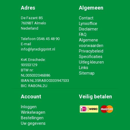
Adres
Algemeen
De Fazant 85
Contact
7609BT Almelo
Lynxoffice
Nederland
Disclaimer
FAQ
Telefoon
0546 45 48 90
Algemene
E-mail
voorwaarden
info@lynxdigiprint.nl
Privacybeleid
Specificaties
KvK Enschede:
Uitleg kleuren
93553129
Links
BTW nr:
Sitemap
NL005032046B86
IBAN:NL35RABO0333947533
BIC: RABONL2U
Account
Veilig betalen
Inloggen
Winkelwagen
Bestellingen
Uw gegevens