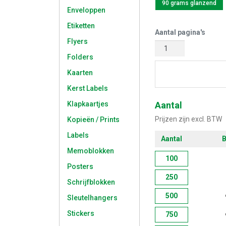
90 grams glanzend
Enveloppen
Etiketten
Aantal pagina's
Flyers
Folders
Kaarten
Start met 
Kerst Labels
Klapkaartjes
Aantal
Prijzen zijn excl. BTW
Kopieën / Prints
Labels
Aantal
B
Memoblokken
100
Posters
250
Schrijfblokken
500
Sleutelhangers
Stickers
750