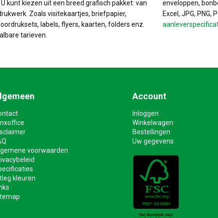
. U kunt kiezen uit een breed grafisch pakket: van
enveloppen, bonbo
drukwerk. Zoals visitekaartjes, briefpapier,
Excel, JPG, PNG, 
ordruksets, labels, flyers, kaarten, folders enz.
aanleverspecifica
albare tarieven.
lgemeen
Account
ontact
Inloggen
nxoffice
Winkelwagen
isclaimer
Bestellingen
AQ
Uw gegevens
lgemene voorwaarden
ivacybeleid
ecificaties
tleg kleuren
nks
itemap