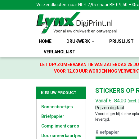
Verzendkosten: naar NL € 7,95 / naar BE € 9,50 –
Gra
HOME
DRUKWERK
PRIJSLIJST
VERLANGLIJST
LET OP! ZOMERVAKANTIE VAN ZATERDAG 25 JU
VOOR 12.00 UUR WORDEN NOG VERWERKT
STICKERS OP R
KIES UW PRODUCT
Vanaf
€
84,00
(excl.
Bonnenboekjes
Prijzen digitaal
Voordeliger bij kleine opl
Briefpapier
levertijd.
Compliment cards
Kleefpapier
Doorsmeerkaartjes