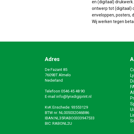
en (digitaal) drukwerk
ontwerp tot (digitaal) 
enveloppen, posters, do
Wij werken tegen beta
Adres
A
De Fazant 85
C
7609BT Almelo
Ly
Nederland
D
F
Telefoon
0546 45 48 90
A
E-mail
info@lynxdigiprint.nl
Pr
Sp
KvK Enschede: 93553129
Ui
BTW nr: NL005032046B86
Li
IBAN:NL35RABO0333947533
S
BIC: RABONL2U