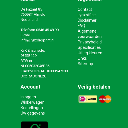
De Fazant 85
Contact
7609BT Almelo
Lynxoffice
Nederland
Disclaimer
FAQ
Telefoon
0546 45 48 90
Algemene
E-mail
voorwaarden
info@lynxdigiprint.nl
Privacybeleid
Specificaties
KvK Enschede:
Uitleg kleuren
93553129
Links
BTW nr:
Sitemap
NL005032046B86
IBAN:NL35RABO0333947533
BIC: RABONL2U
Account
Veilig betalen
Inloggen
Winkelwagen
Bestellingen
Uw gegevens