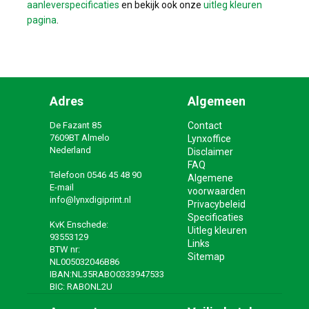
aanleverspecificaties
en bekijk ook onze
uitleg kleuren
pagina
.
Adres
Algemeen
De Fazant 85
Contact
7609BT Almelo
Lynxoffice
Nederland
Disclaimer
FAQ
Telefoon
0546 45 48 90
Algemene
E-mail
voorwaarden
info@lynxdigiprint.nl
Privacybeleid
Specificaties
KvK Enschede:
Uitleg kleuren
93553129
Links
BTW nr:
Sitemap
NL005032046B86
IBAN:NL35RABO0333947533
BIC: RABONL2U