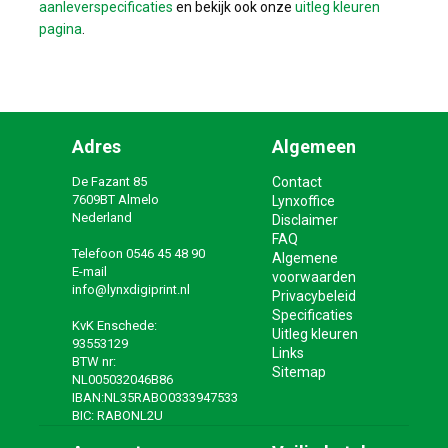
aanleverspecificaties
en bekijk ook onze
uitleg kleuren
pagina
.
Adres
Algemeen
De Fazant 85
Contact
7609BT Almelo
Lynxoffice
Nederland
Disclaimer
FAQ
Telefoon
0546 45 48 90
Algemene
E-mail
voorwaarden
info@lynxdigiprint.nl
Privacybeleid
Specificaties
KvK Enschede:
Uitleg kleuren
93553129
Links
BTW nr:
Sitemap
NL005032046B86
IBAN:NL35RABO0333947533
BIC: RABONL2U