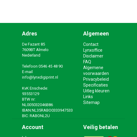
Adres
Algemeen
De Fazant 85
Contact
7609BT Almelo
Lynxoffice
Nederland
Disclaimer
FAQ
Telefoon
0546 45 48 90
Algemene
E-mail
voorwaarden
info@lynxdigiprint.nl
Privacybeleid
Specificaties
KvK Enschede:
Uitleg kleuren
93553129
Links
BTW nr:
Sitemap
NL005032046B86
IBAN:NL35RABO0333947533
BIC: RABONL2U
Account
Veilig betalen