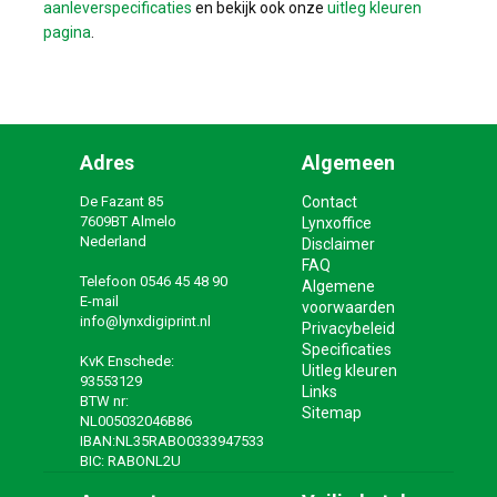
aanleverspecificaties
en bekijk ook onze
uitleg kleuren
pagina
.
Adres
Algemeen
De Fazant 85
Contact
7609BT Almelo
Lynxoffice
Nederland
Disclaimer
FAQ
Telefoon
0546 45 48 90
Algemene
E-mail
voorwaarden
info@lynxdigiprint.nl
Privacybeleid
Specificaties
KvK Enschede:
Uitleg kleuren
93553129
Links
BTW nr:
Sitemap
NL005032046B86
IBAN:NL35RABO0333947533
BIC: RABONL2U