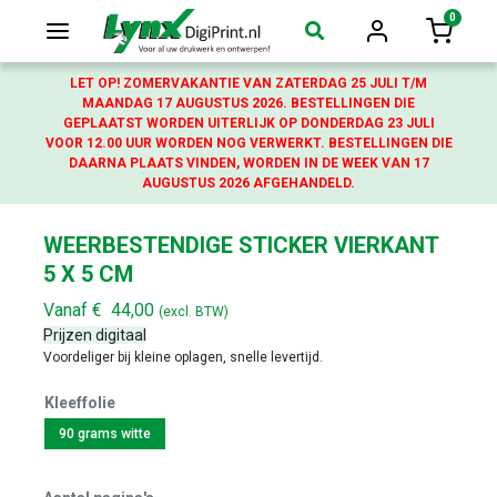
0
Login
Winkelw
LET OP! ZOMERVAKANTIE VAN ZATERDAG 25 JULI T/M
MAANDAG 17 AUGUSTUS 2026. BESTELLINGEN DIE
GEPLAATST WORDEN UITERLIJK OP DONDERDAG 23 JULI
VOOR 12.00 UUR WORDEN NOG VERWERKT. BESTELLINGEN DIE
DAARNA PLAATS VINDEN, WORDEN IN DE WEEK VAN 17
AUGUSTUS 2026 AFGEHANDELD.
WEERBESTENDIGE STICKER VIERKANT
5 X 5 CM
Vanaf
€
44,00
(excl. BTW)
Prijzen digitaal
Voordeliger bij kleine oplagen, snelle levertijd.
Kleeffolie
90 grams witte