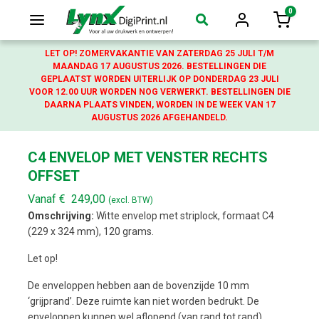
0
Login
Winkelw
LET OP! ZOMERVAKANTIE VAN ZATERDAG 25 JULI T/M
MAANDAG 17 AUGUSTUS 2026. BESTELLINGEN DIE
GEPLAATST WORDEN UITERLIJK OP DONDERDAG 23 JULI
VOOR 12.00 UUR WORDEN NOG VERWERKT. BESTELLINGEN DIE
DAARNA PLAATS VINDEN, WORDEN IN DE WEEK VAN 17
AUGUSTUS 2026 AFGEHANDELD.
C4 ENVELOP MET VENSTER RECHTS
OFFSET
Vanaf
€
249,00
(excl. BTW)
Omschrijving:
Witte envelop met striplock, formaat C4
(229 x 324 mm), 120 grams.
Let op!
De enveloppen hebben aan de bovenzijde 10 mm
‘grijprand’. Deze ruimte kan niet worden bedrukt. De
enveloppen kunnen wel aflopend (van rand tot rand)