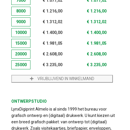
7000
€
1.077,02
€
1.077,02
8000
€
1.216,00
€
1.216,00
9000
€
1.312,02
€
1.312,02
10000
€
1.400,00
€
1.400,00
15000
€
1.981,05
€
1.981,05
20000
€
2.608,00
€
2.608,00
25000
€
3.235,00
€
3.235,00
VRIJBLIJVEND IN WINKELMAND
ONTWERPSTUDIO
LynxDigiprint Almelo is al sinds 1999 het bureau voor
grafisch ontwerp en (digitaal) drukwerk. U kunt kiezen uit
een breed grafisch pakket: van ontwerp tot (digitaal)
drukwerk. Zoals visitekaartjes, briefpapier, enveloppen,