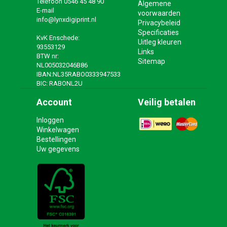
Telefoon
0546 45 48 90
Algemene
E-mail
voorwaarden
info@lynxdigiprint.nl
Privacybeleid
Specificaties
KvK Enschede:
Uitleg kleuren
93553129
Links
BTW nr:
Sitemap
NL005032046B86
IBAN:NL35RABO0333947533
BIC: RABONL2U
Account
Veilig betalen
Inloggen
Winkelwagen
Bestellingen
Uw gegevens