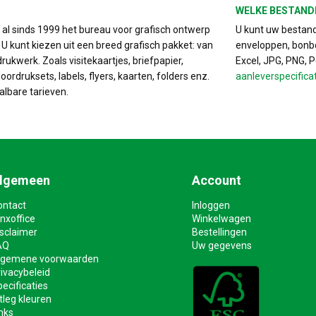
WELKE BESTAND
s al sinds 1999 het bureau voor grafisch ontwerp
U kunt uw bestand 
. U kunt kiezen uit een breed grafisch pakket: van
enveloppen, bonbo
drukwerk. Zoals visitekaartjes, briefpapier,
Excel, JPG, PNG, 
ordruksets, labels, flyers, kaarten, folders enz.
aanleverspecifica
albare tarieven.
lgemeen
Account
ontact
Inloggen
nxoffice
Winkelwagen
isclaimer
Bestellingen
AQ
Uw gegevens
lgemene voorwaarden
ivacybeleid
ecificaties
tleg kleuren
nks