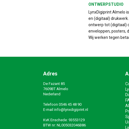
ONTWERPSTUDIO
LynxDigiprint Almelo i
en (digitaal) drukwerk
ontwerp tot (digitaal) 
enveloppen, posters, do
Wij werken tegen beta
Adres
A
De Fazant 85
C
7609BT Almelo
Ly
Nederland
D
F
Telefoon
0546 45 48 90
A
E-mail
info@lynxdigiprint.nl
Pr
Sp
KvK Enschede: 93553129
Ui
BTW nr: NL005032046B86
Li