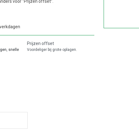
nders voor “Prijzen offset”.
 werkdagen
Prijzen offset
agen, snelle
Voordeliger bij grote oplagen.
ontwerpen