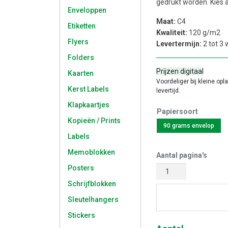
gedrukt worden. Kies a
Enveloppen
Maat:
C4
Etiketten
Kwaliteit:
120 g/m2
Flyers
Levertermijn:
2 tot 3
Folders
Prijzen digitaal
Kaarten
Voordeliger bij kleine opl
Kerst Labels
levertijd.
Klapkaartjes
Papiersoort
Kopieën / Prints
90 grams envelop
Labels
Memoblokken
Aantal pagina's
Posters
Schrijfblokken
Start met 
Sleutelhangers
Stickers