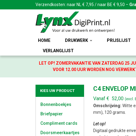
Verzendkosten: naar NL € 7,95 / naar BE € 9,50 –
Gra
HOME
DRUKWERK
PRIJSLIJST
VERLANGLIJST
LET OP! ZOMERVAKANTIE VAN ZATERDAG 25 JU
VOOR 12.00 UUR WORDEN NOG VERWERKT
C4 ENVELOP M
KIES UW PRODUCT
Vanaf
€
52,00
(excl.
Bonnenboekjes
Omschrijving:
Witte e
mm), 120 grams.
Briefpapier
Compliment cards
Let op!
Digitaal gedrukte enve
Doorsmeerkaartjes